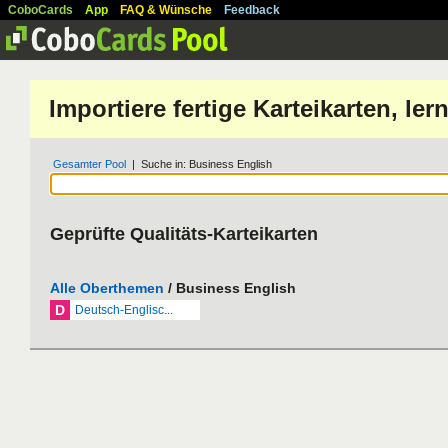
CoboCards
App
FAQ & Wünsche
Feedback
Importiere fertige Karteikarten, l
Gesamter Pool
| Suche in: Business English
Geprüfte Qualitäts-Karteikarten
Alle Oberthemen
/ Business English
D
Deutsch-Englisc...