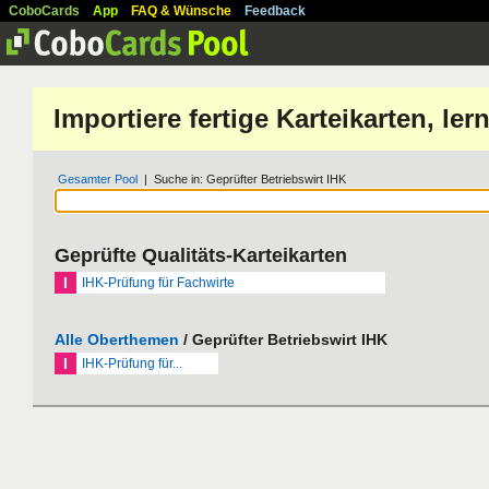
CoboCards
App
FAQ & Wünsche
Feedback
Importiere fertige Karteikarten, l
Gesamter Pool
| Suche in: Geprüfter Betriebswirt IHK
Geprüfte Qualitäts-Karteikarten
I
IHK-Prüfung für Fachwirte
Alle Oberthemen
/ Geprüfter Betriebswirt IHK
I
IHK-Prüfung für...