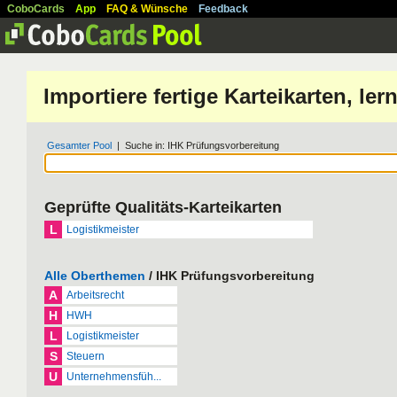
CoboCards
App
FAQ & Wünsche
Feedback
Importiere fertige Karteikarten, l
Gesamter Pool
| Suche in: IHK Prüfungsvorbereitung
Geprüfte Qualitäts-Karteikarten
L
Logistikmeister
Alle Oberthemen
/ IHK Prüfungsvorbereitung
A
Arbeitsrecht
H
HWH
L
Logistikmeister
S
Steuern
U
Unternehmensfüh...