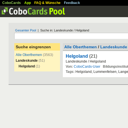
CoboCards
App
FAQ & Wünsche
Feedback
Gesamter Pool
| Suche in: Landeskunde / Helgoland
Suche eingrenzen
Alle Oberthemen
/
Landeskunde
Alle Oberthemen
(3563)
Helgoland
(21)
Landeskunde
(51)
Landeskunde
/
Helgoland
Helgoland
(1)
Von:
CoboCards-User
Bildungsinstitut
Tags:
Helgoland
,
Lummenfelsen
,
Lang