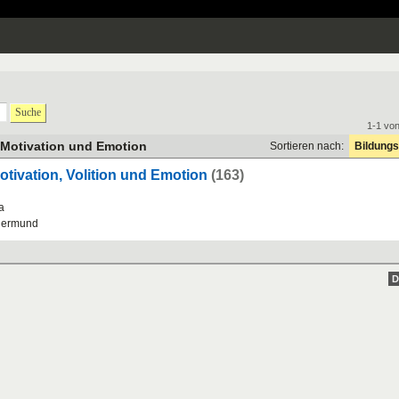
Suche
1-1 vo
 Motivation und Emotion
Sortieren nach:
Bildungs
otivation, Volition und Emotion
(163)
a
hermund
D