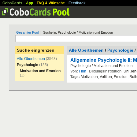
CoboCards
App
FAQ & Wünsche
Feedback
Gesamter Pool
| Suche in: Psychologie / Motivation und Emotion
Suche eingrenzen
Alle Oberthemen
/
Psychologie
/
Alle Oberthemen
(3563)
Allgemeine Psychologie II: M
Psychologie
(135)
Psychologie
/
Motivation
und
Emotion
Motivation und Emotion
Von:
Finn
Bildungsinstitution:
Uni
Jen
(1)
Tags:
Motivation
,
Volition
,
Emotion
,
Rot