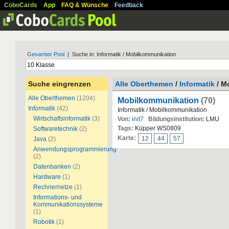
CoboCards
App
FAQ & Wünsche
Feedback
Gesamter Pool
| Suche in: Informatik / Mobilkommunikation
Suche eingrenzen
Alle Oberthemen
/
Informatik
/ M
Alle Oberthemen
(1204)
Mobilkommunikation
(70)
Informatik
(42)
Informatik / Mobilkommunikation
Wirtschaftsinformatik
(3)
Von:
init7
Bildungsinstitution:
LMU
Tags:
Küpper WS0809
Softwaretechnik
(2)
Karte:
12
44
57
Java
(2)
Anwendungsprogrammierung
(2)
Datenbanken
(2)
Hardware
(1)
Rechnernetze
(1)
Informations- und
Kommunikationssysteme
(1)
Robotik
(1)