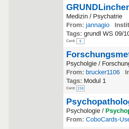
GRUNDLinche
Medizin / Psychatrie
From:
jannagio
Insti
Tags:
grundl WS 09/1
Card:
6
Forschungsmet
Psycholgie / Forschu
From:
brucker1106
I
Tags:
Modul 1
Card:
158
Psychopatholo
Psychologie /
Psychop
From:
CoboCards-Us