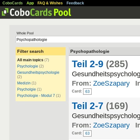
CoboCards
App
FAQ & Wishes
Feedback
Whole Pool
Filter search
Psychopathologie
All main topics
(7)
Teil 2-9
(285)
Psychologie
(2)
Gesundheitspsychologie
Gesundheitspsychologie
(2)
From:
ZoeSzapary
I
Medizin
(1)
Psycholgie
(1)
Card:
63
Psychologie - Modul 7
(1)
Teil 2-7
(169)
Gesundheitspsychologie
From:
ZoeSzapary
I
Card:
63