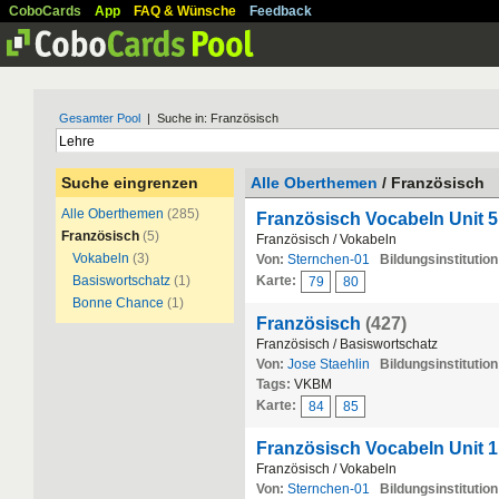
CoboCards
App
FAQ & Wünsche
Feedback
Gesamter Pool
| Suche in: Französisch
Suche eingrenzen
Alle Oberthemen
/ Französisch
Alle Oberthemen
(285)
Französisch Vocabeln Unit 5
Französisch
(5)
Französisch / Vokabeln
Vokabeln
(3)
Von:
Sternchen-01
Bildungsinstitution
Basiswortschatz
(1)
Karte:
79
80
Bonne Chance
(1)
Französisch
(427)
Französisch / Basiswortschatz
Von:
Jose Staehlin
Bildungsinstitution
Tags:
VKBM
Karte:
84
85
Französisch Vocabeln Unit 1
Französisch / Vokabeln
Von:
Sternchen-01
Bildungsinstitution