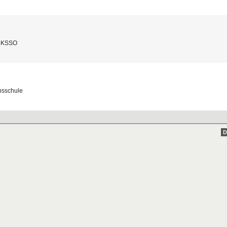
KSSO
sschule
D