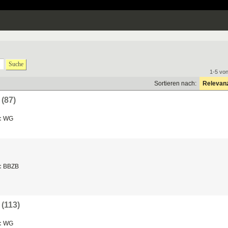
Suche
1-5 vo
Sortieren nach:
Relevan
(87)
:
WG
:
BBZB
(113)
:
WG