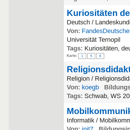
Kuriositäten d
Deutsch / Landeskund
Von:
FandesDeutsche
Universität Ternopil
Tags:
Kuriositäten, de
Karte:
1
5
6
Religionsdidakt
Religion / Religionsdid
Von:
koegb
Bildungs
Tags:
Schwab, WS 20
Mobilkommunik
Informatik / Mobilkom
Von:
init7
Bildungsin