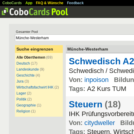
CoboCards
App
FAQ & Wünsche
Feedback
Gesamter Pool
Suche eingrenzen
Münche-Westerham
Alle Oberthemen
(69)
Schwedisch A
Deutsch
(17)
Schwedisch / Schwed
Landeskunde
(9)
Geschichte
(4)
Von:
inpoison
Bildun
Jura
(3)
Tags:
A2 Kurs TUM
Wirtschaftsfachwirt IHK
(2)
Lager
(2)
Politik
(2)
Steuern
(18)
Geographie
(1)
Religion
(1)
IHK Prüfungsvorbereit
Von:
citydweller
Bild
Tags:
Steuern, Wirtsch