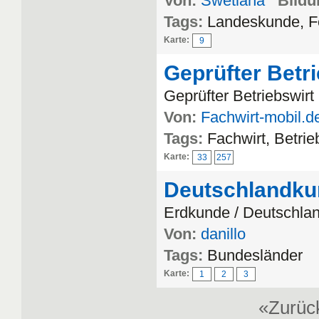
Von:
Swetlana
Bildu
Tags:
Landeskunde, F
Karte:
9
Geprüfter Betr
Geprüfter Betriebswir
Von:
Fachwirt-mobil.d
Tags:
Fachwirt, Betri
Karte:
33
257
Deutschlandku
Erdkunde / Deutschla
Von:
danillo
Tags:
Bundesländer
Karte:
1
2
3
«Zurü