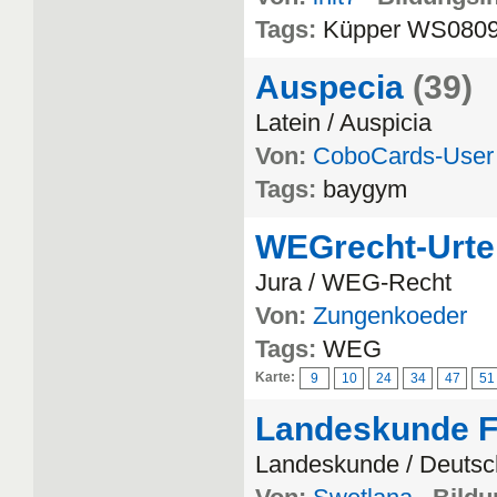
Tags:
Küpper WS080
Auspecia
(39)
Latein / Auspicia
Von:
CoboCards-User
Tags:
baygym
WEGrecht-Urtei
Jura / WEG-Recht
Von:
Zungenkoeder
Tags:
WEG
Karte:
9
10
24
34
47
51
Landeskunde 
Landeskunde / Deutsc