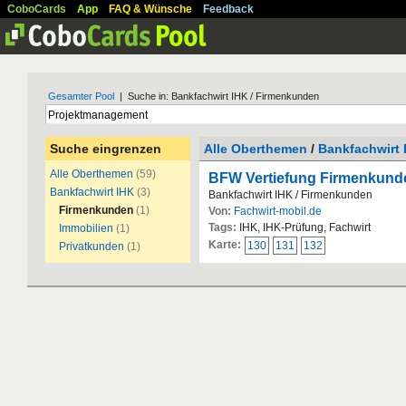
CoboCards
App
FAQ & Wünsche
Feedback
Gesamter Pool
| Suche in: Bankfachwirt IHK / Firmenkunden
Suche eingrenzen
Alle Oberthemen
/
Bankfachwirt 
Alle Oberthemen
(59)
BFW Vertiefung Firmenkund
Bankfachwirt IHK
(3)
Bankfachwirt IHK / Firmenkunden
Firmenkunden
(1)
Von:
Fachwirt-mobil.de
Tags:
IHK, IHK-Prüfung, Fachwirt
Immobilien
(1)
Karte:
130
131
132
Privatkunden
(1)