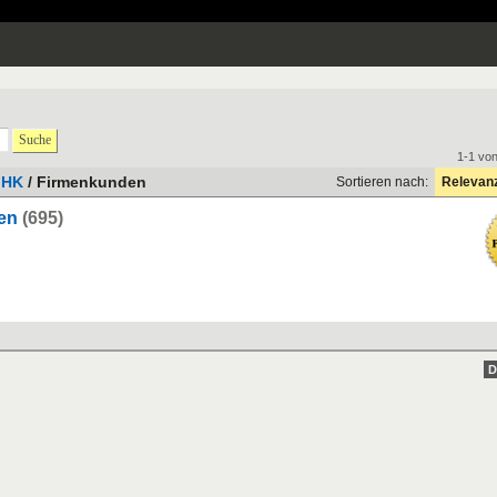
Suche
1-1 vo
IHK
/ Firmenkunden
Sortieren nach:
Relevan
en
(695)
D