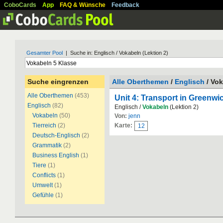
CoboCards
App
FAQ & Wünsche
Feedback
Gesamter Pool
| Suche in: Englisch / Vokabeln (Lektion 2)
Suche eingrenzen
Alle Oberthemen
/
Englisch
/ Vok
Alle Oberthemen
(453)
Unit 4: Transport in Greenwi
Englisch
(82)
Englisch /
Vokabeln
(Lektion 2)
Vokabeln
(50)
Von:
jenn
Tierreich
(2)
Karte:
12
Deutsch-Englisch
(2)
Grammatik
(2)
Business English
(1)
Tiere
(1)
Conflicts
(1)
Umwelt
(1)
Gefühle
(1)