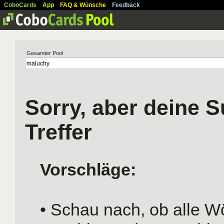
CoboCards
App
FAQ & Wünsche
Feedback
Gesamter Pool
Sorry, aber deine S
Treffer
Vorschläge:
• Schau nach, ob alle Wö