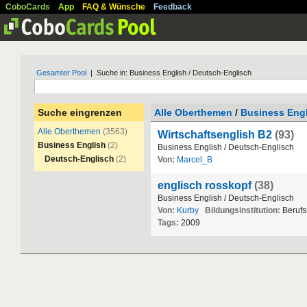
CoboCards
App
FAQ & Wünsche
Feedback
Gesamter Pool
| Suche in: Business English / Deutsch-Englisch
Suche eingrenzen
Alle Oberthemen
/
Business Eng
Alle Oberthemen
(3563)
Wirtschaftsenglish B2
(93)
Business English
(2)
Business
English
/
Deutsch
-
Englisch
Deutsch-Englisch
(2)
Von:
Marcel_B
englisch rosskopf
(38)
Business
English
/
Deutsch
-
Englisch
Von:
Kurby
Bildungsinstitution:
Berufs
Tags:
2009