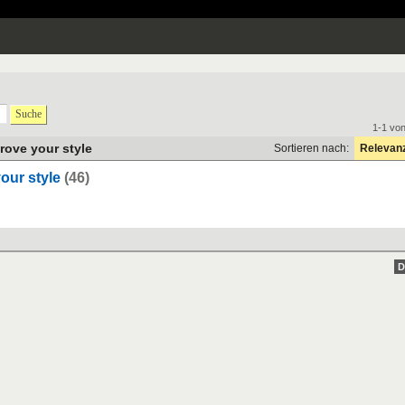
Suche
1-1 vo
rove your style
Sortieren nach:
Relevan
our style
(46)
D