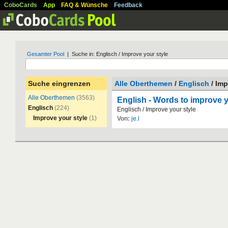
CoboCards
App
FAQ & Wünsche
Feedback
Gesamter Pool
| Suche in: Englisch / Improve your style
Suche eingrenzen
Alle Oberthemen
/
Englisch
/ Imp
Alle Oberthemen
(3563)
English - Words to improve y
Englisch
(224)
Englisch
/
Improve
your
style
Improve your style
(1)
Von:
je.l