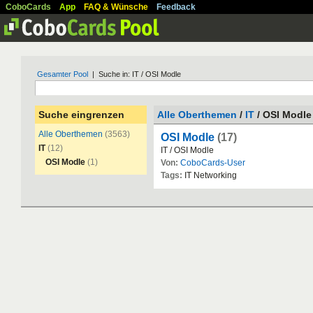
CoboCards
App
FAQ & Wünsche
Feedback
Gesamter Pool
| Suche in: IT / OSI Modle
Suche eingrenzen
Alle Oberthemen
/
IT
/ OSI Modle
Alle Oberthemen
(3563)
OSI Modle
(17)
IT
(12)
IT
/
OSI
Modle
OSI Modle
(1)
Von:
CoboCards-User
Tags:
IT
Networking