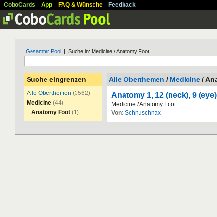
CoboCards
App
FAQ & Wünsche
Feedback
Gesamter Pool
| Suche in: Medicine / Anatomy Foot
Suche eingrenzen
Alle Oberthemen
/
Medicine
/ An
Alle Oberthemen
(3562)
Anatomy 1, 12 (neck), 9 (eye)
Medicine
(44)
Medicine
/
Anatomy
Foot
Anatomy Foot
(1)
Von:
Schnuschnax