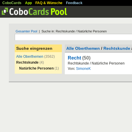
CoboCards
App
FAQ & Wünsche
Feedback
Gesamter Pool
| Suche in: Rechtskunde / Natürliche Personen
Suche eingrenzen
Alle Oberthemen
/
Rechtskunde
Alle Oberthemen
(3562)
Recht
(50)
Rechtskunde
(4)
Rechtskunde
/
Nat
ü
rliche
Personen
Natürliche Personen
(1)
Von:
SimoneK