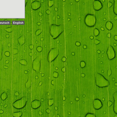
eutsch
English