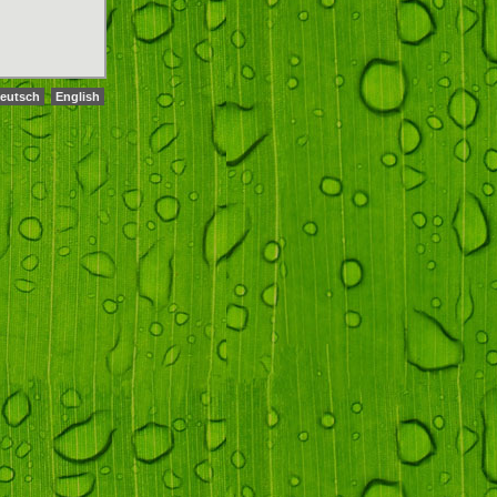
eutsch
English