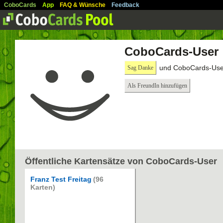
CoboCards
App
FAQ & Wünsche
Feedback
CoboCards-User
und CoboCards-User
Sag Danke
Als FreundIn hinzufügen
Öffentliche Kartensätze von CoboCards-User
Franz Test Freitag
(96
Karten)