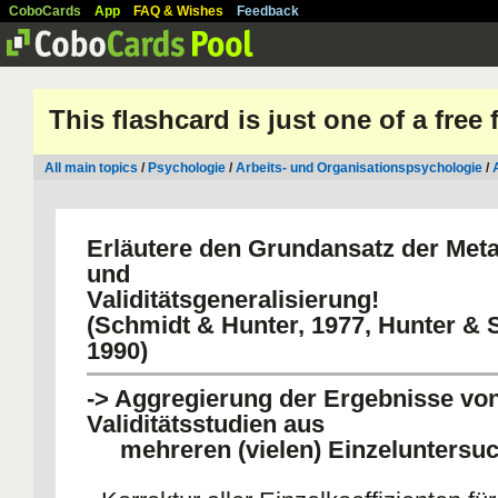
CoboCards
App
FAQ & Wishes
Feedback
This flashcard is just one of a free
All main topics
/
Psychologie
/
Arbeits- und Organisationspsychologie
/
Erläutere den Grundansatz der Met
und
Validitätsgeneralisierung!
(Schmidt & Hunter, 1977, Hunter & 
1990)
-> Aggregierung der Ergebnisse vo
Validitätsstudien aus
mehreren (vielen) Einzeluntersu