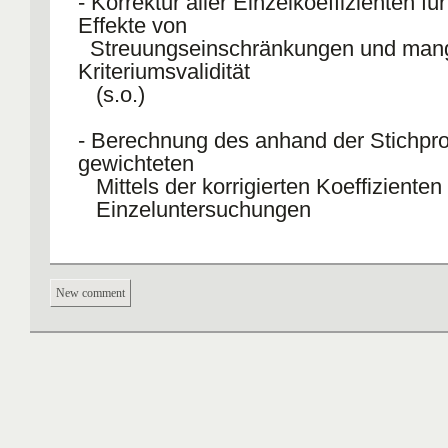
- Korrektur aller Einzelkoeffizienten für 
Effekte von
Streuungseinschränkungen und man
Kriteriumsvalidität
(s.o.)
- Berechnung des anhand der Stichp
gewichteten
Mittels der korrigierten Koeffizienten 
Einzeluntersuchungen
- Ermittlung der Streuung der korrigier
Koeffizienten über die
New comment
Studien hinweg (
-> Reststreuung, die
mit
statistischen Artefakten erklären läss
- Berechnung des Vertrauensintervalls
„90% Credibility
Value“ für geschätzte „wahre“ Validit