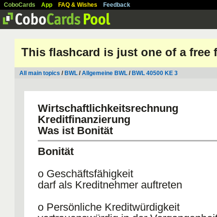
CoboCards
App
FAQ & Wishes
Feedback
This flashcard is just one of a free
All main topics
/
BWL
/
Allgemeine BWL
/
BWL 40500 KE 3
Wirtschaftlichkeitsrechnung
Kreditfinanzierung
Was ist Bonität
Bonität
o Geschäftsfähigkeit
darf als Kreditnehmer auftreten
o Persönliche Kreditwürdigkeit