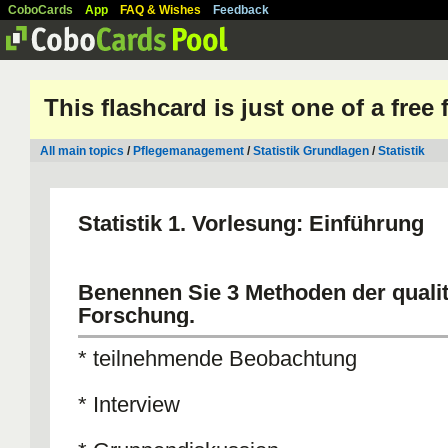
CoboCards
App
FAQ & Wishes
Feedback
This flashcard is just one of a free
All main topics
/
Pflegemanagement
/
Statistik Grundlagen
/
Statistik
Statistik 1. Vorlesung: Einführung
Benennen Sie 3 Methoden der qualit
Forschung.
* teilnehmende Beobachtung
* Interview