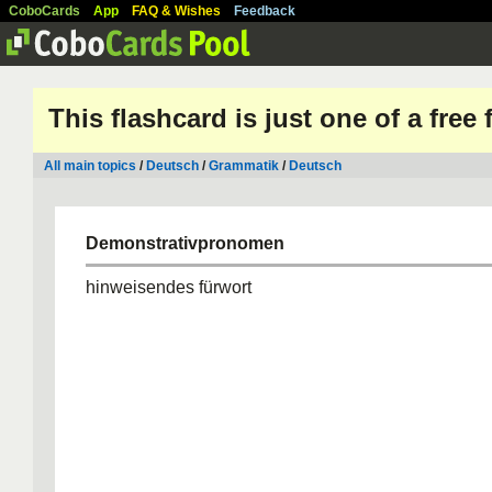
CoboCards
App
FAQ & Wishes
Feedback
This flashcard is just one of a free
All main topics
/
Deutsch
/
Grammatik
/
Deutsch
Demonstrativpronomen
hinweisendes fürwort