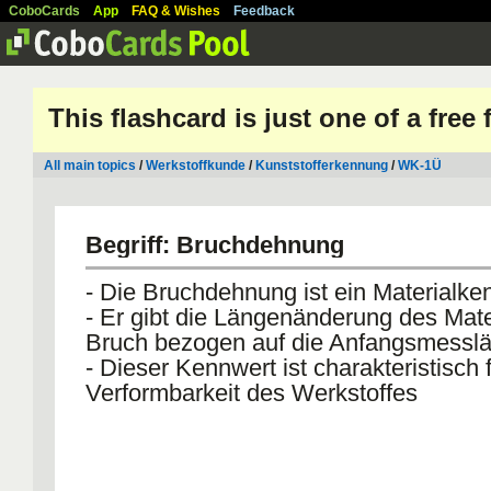
CoboCards
App
FAQ & Wishes
Feedback
This flashcard is just one of a free
All main topics
/
Werkstoffkunde
/
Kunststofferkennung
/
WK-1Ü
Begriff: Bruchdehnung
- Die Bruchdehnung ist ein Materialke
- Er gibt die Längenänderung des Mate
Bruch bezogen auf die Anfangsmessl
- Dieser Kennwert ist charakteristisch f
Verformbarkeit des Werkstoffes