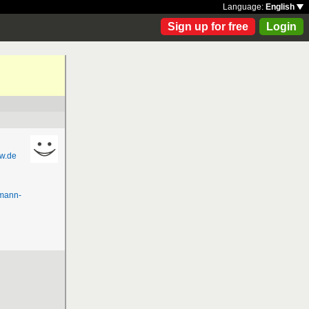
Language:
English
Sign up for free
Login
w.de
mann-