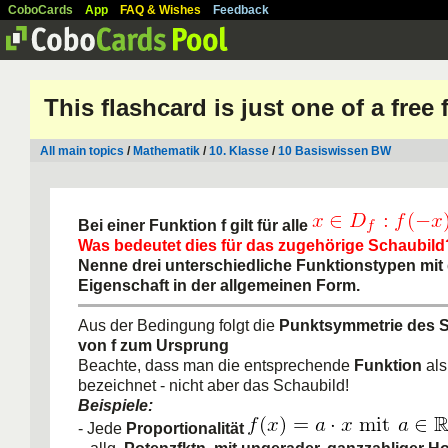
CoboCards
App
FAQ & Wishes
Feedback
This flashcard is just one of a free
All main topics
/
Mathematik
/
10. Klasse
/
10 Basiswissen BW
Bei einer Funktion f gilt für alle
Was bedeutet dies für das zugehörige Schaubild
Nenne drei unterschiedliche Funktionstypen mit 
Eigenschaft in der allgemeinen Form.
Aus der Bedingung folgt die
Punktsym­me­trie des 
von f zum Ur­sprung
Beachte, dass man die entsprechende
Funktion
al
bezeichnet - nicht aber das Schaubild!
Beispiele:
- Jede
Proportionalität