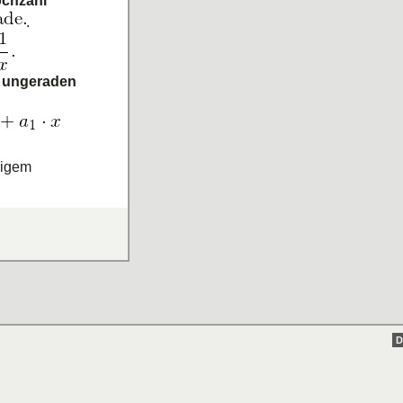
ochzahl
.
h ungeraden
bigem
e sowohl
t man
ind auch die
l."
kt aus einer
D