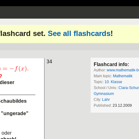
 flashcard set.
See all flashcards
!
34
Flashcard info:
Author:
www.mathematik-b
?
Main topic:
Mathematik
dieser
Topic:
10. Klasse
School / Univ.:
Clara-Schu
Gymnasium
City:
Lahr
Schaubildes
Published:
23.12.2009
s
"ungerade"
oder