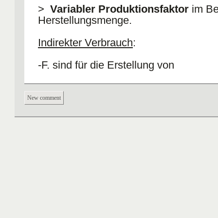
>
Variabler Produktionsfaktor
im Be
Herstellungsmenge.
Indirekter Verbrauch
:
-F. sind für die Erstellung von
Betriebsmittelleistung notwendig -für 
für den Aufbau von Produktionspotenzi
(Rahmenbedingungen: Beleuchtung, E
New comment