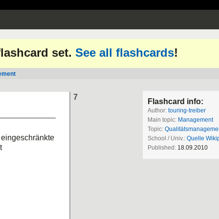
 flashcard set.
See all flashcards
!
ement
7
Flashcard info:
Author:
touring-treiber
Main topic:
Management
Topic:
Qualitätsmanageme
 eingeschränkte
School / Univ.:
Quelle Wiki
t
Published:
18.09.2010