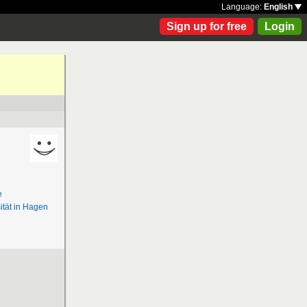
Language:
English
Sign up for free
Login
e
ität in Hagen