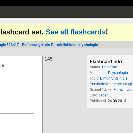
 flashcard set.
See all flashcards
!
ogie
/
03417 - Einführung in die Persönlichkeitspsychologie
145
Flashcard info:
ch
Author:
PeterPan
Main topic:
Psychologie
Topic:
Einführung in die
Persönlichkeitspsychologi
School / Univ.:
FernUnivers
City:
Hagen
Published:
24.08.2013