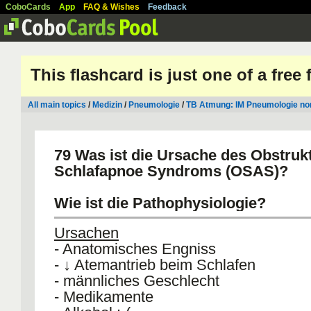
CoboCards
App
FAQ & Wishes
Feedback
This flashcard is just one of a free
All main topics
/
Medizin
/
Pneumologie
/
TB Atmung: IM Pneumologie no
79 Was ist die Ursache des Obstruk
Schlafapnoe Syndroms (OSAS)?
Wie ist die Pathophysiologie?
Ursachen
- Anatomisches Engniss
- ↓ Atemantrieb beim Schlafen
- männliches Geschlecht
- Medikamente