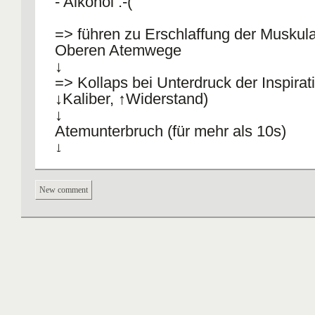
- Alkohol :-(
=> führen zu Erschlaffung der Muskula
Oberen Atemwege
↓
=> Kollaps bei Unterdruck der Inspirati
↓Kaliber, ↑Widerstand)
↓
Atemunterbruch (für mehr als 10s)
↓
Veränderung der Blutgase => Weckrea
↓
New comment
Widertstand↓
↓
Verstärkte Atmung nach Atempause
↓
Kollaps wegen ↑↑ Unterdruck usw....