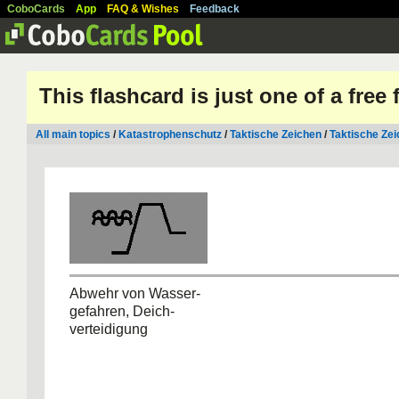
CoboCards
App
FAQ & Wishes
Feedback
This flashcard is just one of a free
All main topics
/
Katastrophenschutz
/
Taktische Zeichen
/
Taktische Ze
Abwehr von Wasser-
gefahren, Deich-
verteidigung