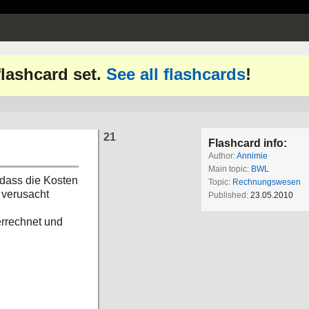
 flashcard set.
See all flashcards
!
21
Flashcard info:
Author:
Annimie
Main topic:
BWL
 dass die Kosten
Topic:
Rechnungswesen
 verusacht
Published:
23.05.2010
errechnet und