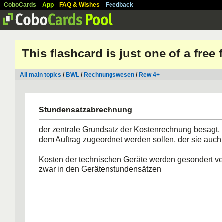
CoboCards
App
FAQ & Wishes
Feedback
This flashcard is just one of a free
All main topics
/
BWL
/
Rechnungswesen
/
Rew 4+
Stundensatzabrechnung
der zentrale Grundsatz der Kostenrechnung besagt,
dem Auftrag zugeordnet werden sollen, der sie auch
Kosten der technischen Geräte werden gesondert v
zwar in den Gerätenstundensätzen