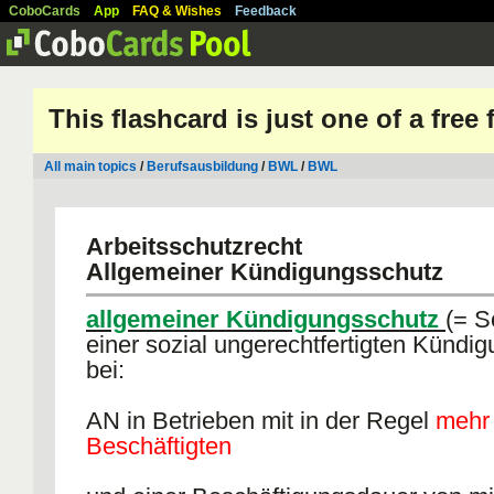
CoboCards
App
FAQ & Wishes
Feedback
This flashcard is just one of a free
All main topics
/
Berufsausbildung
/
BWL
/
BWL
Arbeitsschutzrecht
Allgemeiner Kündigungsschutz
allgemeiner Kündigungsschutz
(= S
einer sozial ungerechtfertigten Kündig
bei:
AN in Betrieben mit in der Regel
mehr 
Beschäftigten