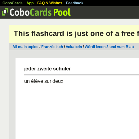
CoboCards
App
FAQ & Wishes
Feedback
This flashcard is just one of a free
All main topics
/
Französisch
/
Vokabeln
/
Wörtli lecon 3 und vum Blatt
jeder zweite schüler
un élève sur deux