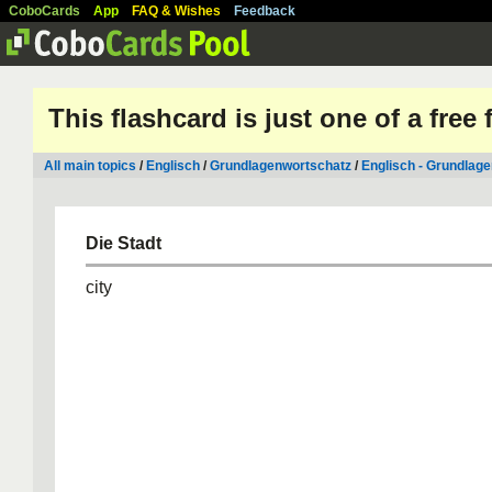
CoboCards
App
FAQ & Wishes
Feedback
This flashcard is just one of a free
All main topics
/
Englisch
/
Grundlagenwortschatz
/
Englisch - Grundlag
Die Stadt
city