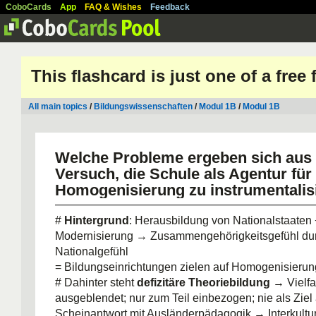
CoboCards
App
FAQ & Wishes
Feedback
This flashcard is just one of a free
All main topics
/
Bildungswissenschaften
/
Modul 1B
/
Modul 1B
Welche Probleme ergeben sich aus
Versuch, die Schule als Agentur für
Homogenisierung zu instrumentalis
#
Hintergrund
: Herausbildung von Nationalstaaten 
Modernisierung → Zusammengehörigkeitsgefühl dur
Nationalgefühl
= Bildungseinrichtungen zielen auf Homogenisierun
# Dahinter steht
defizitäre Theoriebildung
→ Vielfal
ausgeblendet; nur zum Teil einbezogen; nie als Ziel
Scheinantwort mit Ausländerpädagogik → Interkultur