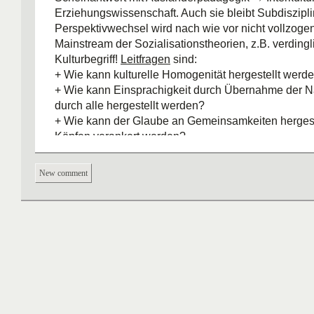
Erziehungswissenschaft. Auch sie bleibt Subdiszipli
Perspektivwechsel wird nach wie vor nicht vollzog
Mainstream der Sozialisationstheorien, z.B. verdingl
Kulturbegriff!
Leitfragen
sind:
+ Wie kann kulturelle Homogenität hergestellt werd
+ Wie kann Einsprachigkeit durch Übernahme der N
durch alle hergestellt werden?
+ Wie kann der Glaube an Gemeinsamkeiten hergeste
Köpfen verankert werden?
#
Kritik an Historischer Pädagogik:
+ Vielfalt wird als neue Situation dargestellt; Fiktion
New comment
Homogenität wird tradiert
+ Nicht-Einbeziehung der Perspektive von Minderhei
bewusstes Verdrängen
+ Historische Pädagogik ist Verlängerung der allge
Erziehungswissenschaft (= übernimmt Mehrheitsper
#
Schlussfolgerungen für die Schule:
Homogenisi
Ausgrenzung. Verbreitung der Maßstäbe der Herrs
Leistungsprinzip (Problem: Zirkelschluss) sorgt für L
# Neue Forderung nach einer
europäischen Identit