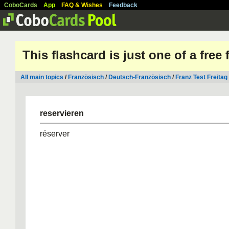
CoboCards
App
FAQ & Wishes
Feedback
This flashcard is just one of a free
All main topics
/
Französisch
/
Deutsch-Französisch
/
Franz Test Freitag
reservieren
réserver