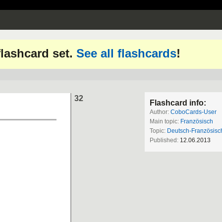
 flashcard set.
See all flashcards
!
32
Flashcard info:
Author:
CoboCards-User
Main topic:
Französisch
Topic:
Deutsch-Französisc
Published:
12.06.2013