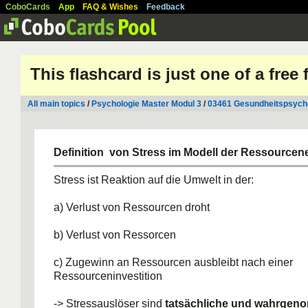
CoboCards
App
FAQ & Wishes
Feedback
This flashcard is just one of a free
All main topics
/
Psychologie Master Modul 3
/
03461 Gesundheitspsycho
Definition von Stress im Modell der Ressourcen
Stress ist Reaktion auf die Umwelt in der:
a) Verlust von Ressourcen droht
b) Verlust von Ressorcen
c) Zugewinn an Ressourcen ausbleibt nach einer
Ressourceninvestition
-> Stressauslöser sind
tatsächliche und wahrge