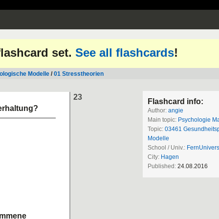
 flashcard set.
See all flashcards
!
logische Modelle
/
01 Stresstheorien
23
Flashcard info:
erhaltung?
Author:
angie
Main topic:
Psychologie Ma
Topic:
03461 Gesundheits
Modelle
School / Univ.:
FernUnivers
City:
Hagen
Published:
24.08.2016
nommene