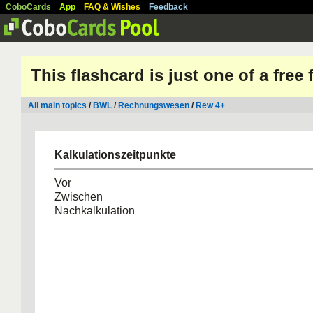
CoboCards
App
FAQ & Wishes
Feedback
This flashcard is just one of a free
All main topics
/
BWL
/
Rechnungswesen
/
Rew 4+
Kalkulationszeitpunkte
Vor
Zwischen
Nachkalkulation