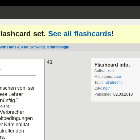
 flashcard set.
See all flashcards
!
h von Hans-Dieter Schwind, Kriminologie
41
Flashcard info:
e
Author:
zule
Main topic:
Jura
Topic:
Strafrecht
enschen von sei
City:
Köln
sere Lehrer
Published:
02.03.2010
nünftig."
dient."
 Verbrecher
weltbedingungen
r Kriminalität
utreffenden
ns.