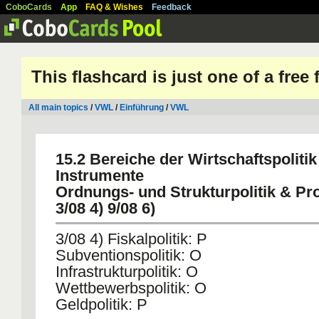
CoboCards
App
FAQ & Wishes
Feedback
This flashcard is just one of a free
All main topics
/
VWL
/
Einführung
/
VWL
15.2 Bereiche der Wirtschaftspoliti
Instrumente
Ordnungs- und Strukturpolitik & Pro
3/08 4) 9/08 6)
3/08 4) Fiskalpolitik: P
Subventionspolitik: O
Infrastrukturpolitik: O
Wettbewerbspolitik: O
Geldpolitik: P