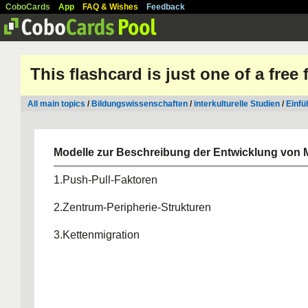
CoboCards
App
FAQ & Wishes
Feedback
This flashcard is just one of a free
All main topics
/
Bildungswissenschaften
/
interkulturelle Studien
/
Einfü
Modelle zur Beschreibung der Entwicklung von M
1.Push-Pull-Faktoren
2.Zentrum-Peripherie-Strukturen
3.Kettenmigration