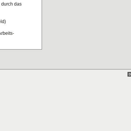
l durch das
ld)
rbeits-
D