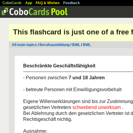
CoboCards
App
FAQ & Wishes
Feedback
This flashcard is just one of a free
All main topics
/
Berufsausbildung
/
BWL
/
BWL
Beschränkte Geschäftsfähigkeit
- Personen zwischen
7 und 18 Jahren
- betreute Personen mit Einwilligungsvorbehalt
Eigene Willenserklärungen sind bis zur Zustimmung
gesetzlichen Vertreters
schwebend unwirksam
.
Bei Ablehnung durch den gesetzlichen Vertreter ist 
Rechtsgeschäft nichtig.
Ausnahme: