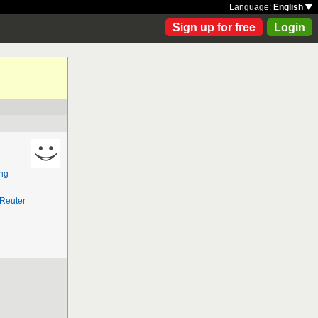
Language:
English
Sign up for free
Login
ng
-Reuter