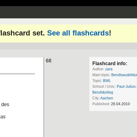
 flashcard set.
See all flashcards
!
68
Flashcard info:
Author:
zara
Main topic:
Berufsausbildu
Topic:
BWL
School / Univ.:
Paul-Julius
Berufskolleg
City:
Aachen
 des
Published:
26.04.2010
das