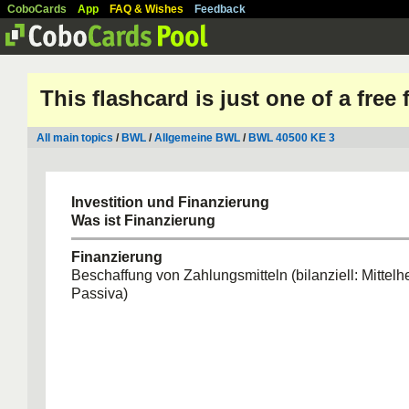
CoboCards
App
FAQ & Wishes
Feedback
This flashcard is just one of a free
All main topics
/
BWL
/
Allgemeine BWL
/
BWL 40500 KE 3
Investition und Finanzierung
Was ist Finanzierung
Finanzierung
Beschaffung von Zahlungsmitteln (bilanziell: Mittelh
Passiva)