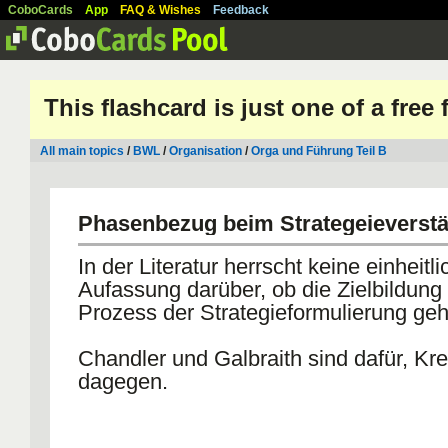
CoboCards
App
FAQ & Wishes
Feedback
This flashcard is just one of a free
All main topics
/
BWL
/
Organisation
/
Orga und Führung Teil B
Phasenbezug beim Strategeieverst
In der Literatur herrscht keine einheitli
Aufassung darüber, ob die Zielbildun
Prozess der Strategieformulierung geh
Chandler und Galbraith sind dafür, Kr
dagegen.