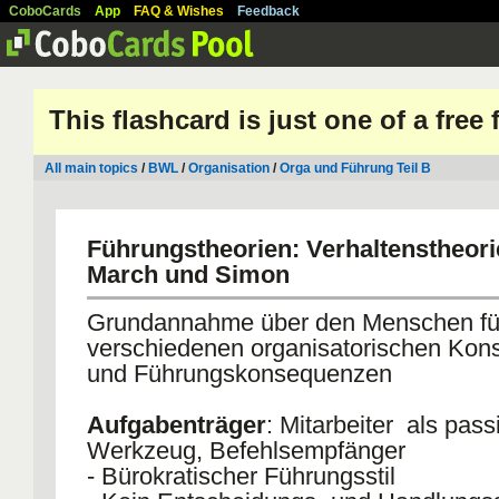
CoboCards
App
FAQ & Wishes
Feedback
This flashcard is just one of a free
All main topics
/
BWL
/
Organisation
/
Orga und Führung Teil B
Führungstheorien: Verhaltenstheori
March und Simon
Grundannahme über den Menschen fü
verschiedenen organisatorischen Ko
und Führungskonsequenzen
Aufgabenträger
: Mitarbeiter als pass
Werkzeug, Befehlsempfänger
- Bürokratischer Führungsstil