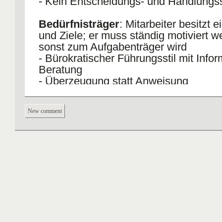
- Kein Entscheidungs- und Handlungs
Bedürfnisträger
: Mitarbeiter besitzt 
und Ziele; er muss ständig motiviert w
sonst zum Aufgabenträger wird
- Bürokratischer Führungsstil mit Info
Beratung
- Überzeugung statt Anweisung
- Bericht statt Kontrolle
New comment
Entscheidungsträger
: Mitarbeiter ist
eigenem Antrieb heraus aktiv und initiat
für vergelichsweise wenige Mitarbeiter
- Eigenverantwortlicher Führungsstil
- Freiräume
- Einräumen großer Handlungs- und
Entscheidungsspielräume