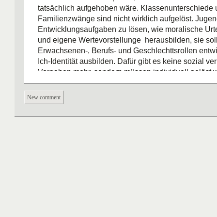
tatsächlich aufgehoben wäre. Klassenunterschiede
Familienzwänge sind nicht wirklich aufgelöst. Juge
Entwicklungsaufgaben zu lösen, wie moralische Ur
und eigene Wertevorstellunge herausbilden, sie soll
Erwachsenen-, Berufs- und Geschlechttsrollen entwi
Ich-Identität ausbilden. Dafür gibt es keine sozial ve
Vorgaben mehr, sondern müssen individuell gelöst 
Entwicklung hat positive und negative Aspekte:
positiv:
Emanzipation, kein Geschlechterrollenzwang
New comment
Möglichkeiten (Schule, Beruf, Studium), längere Zu
altershomogenen Gruppen, frühere Nutzung des Me
Konsummarktes, Moratorium hat sich verlängert, Ju
können mehr entscheiden
negativ:
Isolierung, Einsamkeit, Entscheidungszwäng
Zugehörigkeit, Orientierungslosigkeit, Verbindlichkei
Religion, Sitten, Sekundärtugenden, Zunahme an
Problembelastungen, Überforderung, wissen nicht wi
aussieht
Die Bedeutung der Individualisierung für Jugendlich
es gibt keinen vorausgezeichneten Weg