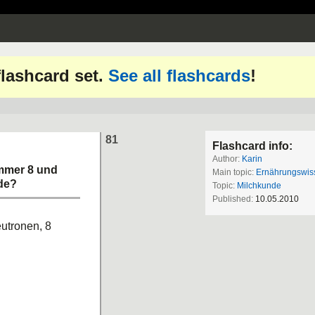
 flashcard set.
See all flashcards
!
81
Flashcard info:
Author:
Karin
ummer 8 und
Main topic:
Ernährungswis
ede?
Topic:
Milchkunde
Published:
10.05.2010
utronen, 8