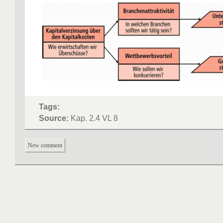
Tags:
Source:
Kap. 2.4 VL 8
New comment