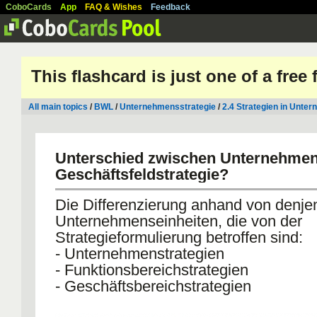
CoboCards
App
FAQ & Wishes
Feedback
This flashcard is just one of a free
All main topics
/
BWL
/
Unternehmensstrategie
/
2.4 Strategien in Unte
Unterschied zwischen Unternehmen
Geschäftsfeldstrategie?
Die Differenzierung anhand von denje
Unternehmenseinheiten, die von der
Strategieformulierung betroffen sind:
- Unternehmenstrategien
- Funktionsbereichstrategien
- Geschäftsbereichstrategien