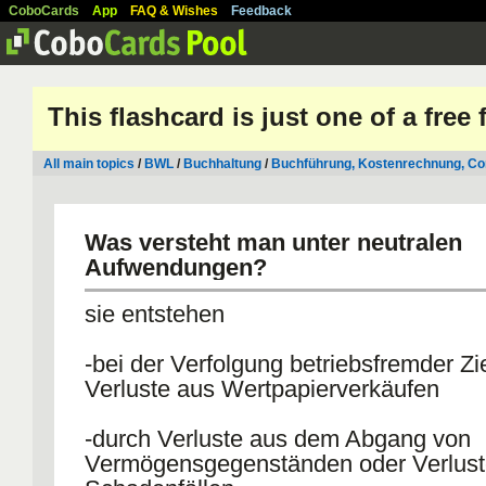
CoboCards
App
FAQ & Wishes
Feedback
This flashcard is just one of a free
All main topics
/
BWL
/
Buchhaltung
/
Buchführung, Kostenrechnung, Con
Was versteht man unter neutralen
Aufwendungen?
sie entstehen
-bei der Verfolgung betriebsfremder Zie
Verluste aus Wertpapierverkäufen
-durch Verluste aus dem Abgang von
Vermögensgegenständen oder Verlust