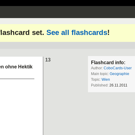
 flashcard set.
See all flashcards
!
13
Flashcard info:
en ohne Hektik
Author:
CoboCards-User
Main topic:
Geographie
Topic:
Wien
Published:
26.11.2011