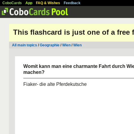
CoboCards
App
FAQ & Wishes
Feedback
This flashcard is just one of a free
All main topics
/
Geographie
/
Wien
/
Wien
Womit kann man eine charmante Fahrt durch Wi
machen?
Fiaker- die alte Pferdekutsche